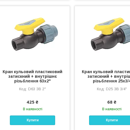
Кран кульовий пластиковий
Кран кульовий пласти
затискний + внутрішнє
затискний + внутрі
різьблення 63х2"
різьблення 25х3/
D63 ЗВ 2"
D25 ЗВ 3/4"
425 ₴
68 ₴
В наявності
В наявності
Купити
Купити