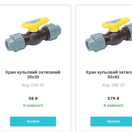
Кран кульовий затискний
Кран кульовий затис
20х20
63х63
D20 ЗЗ
D63 ЗЗ
58 ₴
579 ₴
В наявності
В наявності
Купити
Купити