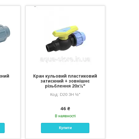
кний
Кран кульовий пластиковий
затискний + зовнішнє
різьблення 20х½"
D20 ЗН ½"
46 ₴
В наявності
Купити