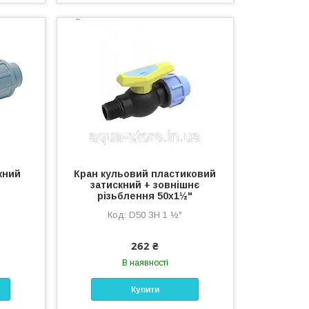
кний
Кран кульовий пластиковий
затискний + зовнішнє
різьблення 50х1½"
D50 ЗН 1 ½"
262 ₴
В наявності
Купити