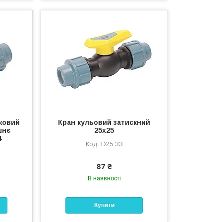
ковий
Кран кульовий затискний
шнє
25х25
4
D25 ЗЗ
87 ₴
В наявності
Купити