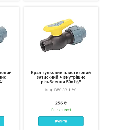
ковий
Кран кульовий пластиковий
шнє
затискний + внутрішнє
4"
різьблення 50х1½"
D50 ЗВ 1 ½"
256 ₴
В наявності
Купити