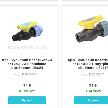
Кран кульовий пластиковий
Кран кульовий пласти
затискний + зовнішнє
затискний + внутрі
різьблення 25х3/4
різьблення 32х1
D25 ЗН 3/4"
D32 ЗВ 1"
74 ₴
93 ₴
В наявності
В наявності
Купити
Купити