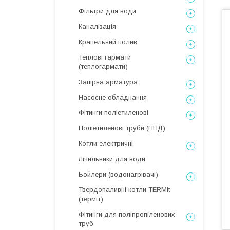
Фільтри для води
Каналізація
Крапельний полив
Теплові гармати
(теплогармати)
Запірна арматура
Насосне обладнання
Фітинги поліетиленові
Поліетиленові труби (ПНД)
Котли електричні
Лічильники для води
Бойлери (водонагрівачі)
Твердопаливні котли TERMit
(терміт)
Фітинги для поліпропіленових
труб