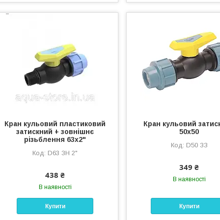
Кран кульовий пластиковий
Кран кульовий затис
затискний + зовнішнє
50х50
різьблення 63х2"
D50 ЗЗ
D63 ЗН 2"
349 ₴
438 ₴
В наявності
В наявності
Купити
Купити