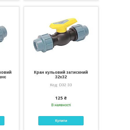
ковий
Кран кульовий затискний
шнє
32х32
"
D32 ЗЗ
125 ₴
В наявності
Купити