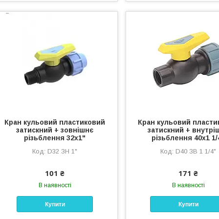
Кран кульовий пластиковий
Кран кульовий пласти
затискний + зовнішнє
затискний + внутрі
різьблення 32х1"
різьблення 40х1 1/
D32 ЗН 1"
D40 ЗВ 1 1/4"
101 ₴
171 ₴
В наявності
В наявності
Купити
Купити