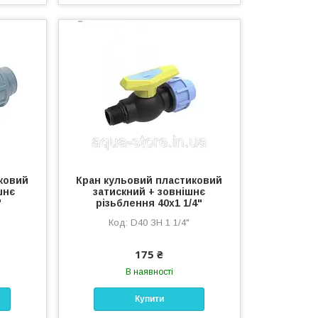
ковий
Кран кульовий пластиковий
шнє
затискний + зовнішнє
"
різьблення 40х1 1/4"
D40 ЗН 1 1/4"
175 ₴
В наявності
Купити