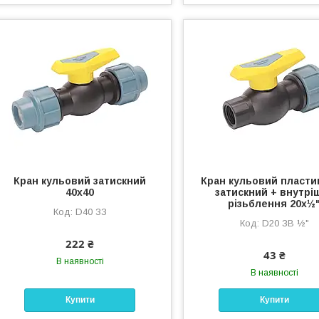
Кран кульовий затискний
Кран кульовий пласти
40х40
затискний + внутрі
різьблення 20х½
D40 ЗЗ
D20 ЗВ ½"
222 ₴
43 ₴
В наявності
В наявності
Купити
Купити