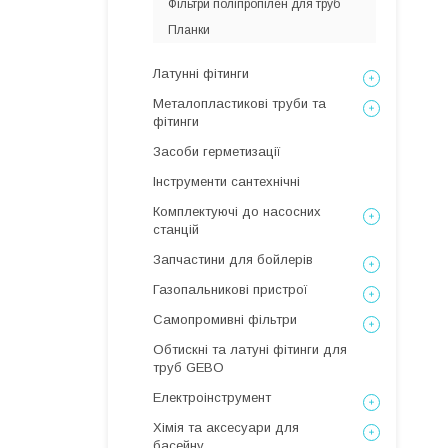
Фільтри поліпропілен для труб
Планки
Латунні фітинги
Металопластикові труби та
фітинги
Засоби герметизації
Інструменти сантехнічні
Комплектуючі до насосних
станцій
Запчастини для бойлерів
Газопальникові пристрої
Самопромивні фільтри
Обтискні та латуні фітинги для
труб GEBO
Електроінструмент
Хімія та аксесуари для
басейну