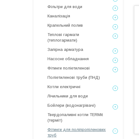
Фільтри для води
Каналізація
Крапельний полив
Теплові гармати
(теплогармати)
Запірна арматура
Насосне обладнання
Фітинги поліетиленові
Поліетиленові труби (ПНД)
Котли електричні
Лічильники для води
Бойлери (водонагрівачі)
Твердопаливні котли TERMit
(терміт)
Фітинги для поліпропіленових
труб