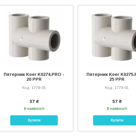
Пятерник Koer K0274.PRO -
Пятерник Koer K0275.
20 PPR
25 PPR
1778-01
1779-01
37 ₴
57 ₴
В наявності
В наявності
Купити
Купити