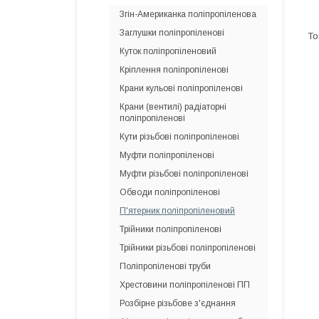
Згін-Американка поліпропіленова
Заглушки поліпропіленові
Куток поліпропіленовий
Кріплення поліпропіленові
Крани кульові поліпропіленові
Крани (вентилі) радіаторні
поліпропіленові
Кути різьбові поліпропіленові
Муфти поліпропіленові
Муфти різьбові поліпропіленові
Обводи поліпропіленові
П'ятерник поліпропіленовий
Трійники поліпропіленові
Трійники різьбові поліпропіленові
Поліпропіленові труби
Хрестовини поліпропіленові ПП
Розбірне різьбове з'єднання