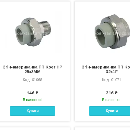
Згін-американка ПП Koer НР
Згін-американка ПП K
25x3/4M
32x1F
01068
01071
146 ₴
216 ₴
В наявності
В наявності
Купити
Купити