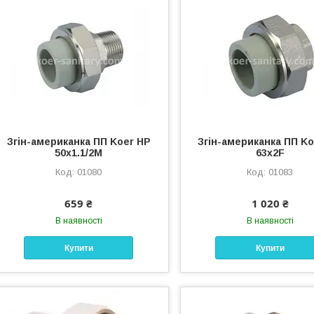
Згін-американка ПП Koer НР
Згін-американка ПП K
50x1.1/2M
63x2F
01080
01083
659 ₴
1 020 ₴
В наявності
В наявності
Купити
Купити