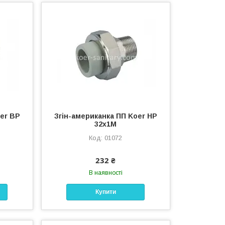
oer ВР
Згін-американка ПП Koer НР
32x1M
01072
232 ₴
В наявності
Купити