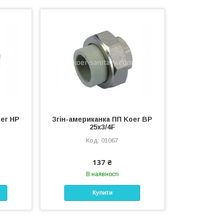
oer НР
Згін-американка ПП Koer ВР
25x3/4F
01067
137 ₴
В наявності
Купити