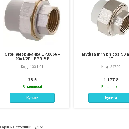
Сгон американка EP.0066 -
Муфта mrn pn cos 50 
20x1/2F" PPR ВР
1"
1334-01
24780
38 ₴
1 177 ₴
В наявності
В наявності
Купити
Купити