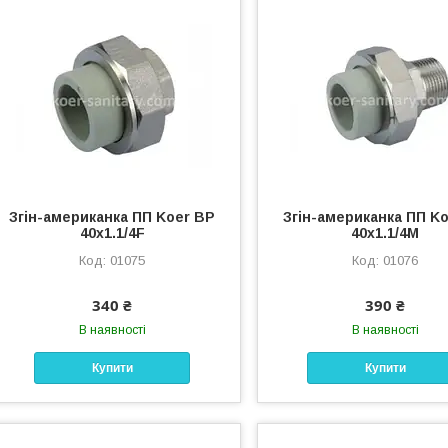
Згін-американка ПП Koer ВР
Згін-американка ПП K
40x1.1/4F
40x1.1/4M
01075
01076
340 ₴
390 ₴
В наявності
В наявності
Купити
Купити