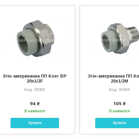
Згін-американка ПП Koer ВР
Згін-американка ПП K
20x1/2F
20x1/2M
01063
01064
94 ₴
105 ₴
В наявності
В наявності
Купити
Купити