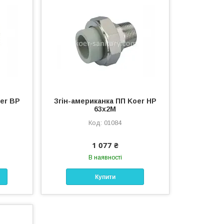
oer ВР
Згін-американка ПП Koer НР
63x2M
01084
1 077 ₴
В наявності
Купити