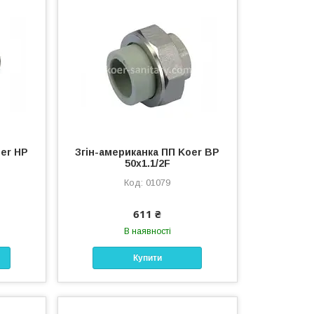
oer НР
Згін-американка ПП Koer ВР
50x1.1/2F
01079
611 ₴
В наявності
Купити