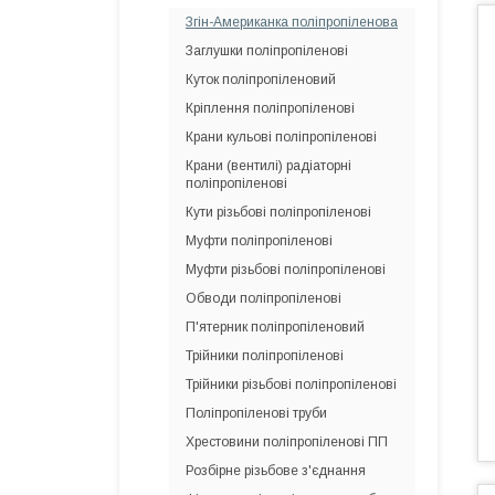
Згін-Американка поліпропіленова
Заглушки поліпропіленові
Куток поліпропіленовий
Кріплення поліпропіленові
Крани кульові поліпропіленові
Крани (вентилі) радіаторні
поліпропіленові
Кути різьбові поліпропіленові
Муфти поліпропіленові
Муфти різьбові поліпропіленові
Обводи поліпропіленові
П'ятерник поліпропіленовий
Трійники поліпропіленові
Трійники різьбові поліпропіленові
Поліпропіленові труби
Хрестовини поліпропіленові ПП
Розбірне різьбове з'єднання