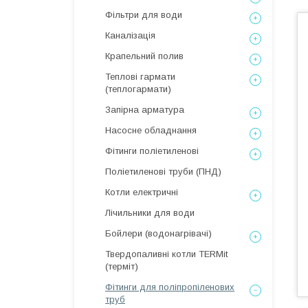
Фільтри для води
Каналізація
Крапельний полив
Теплові гармати
(теплогармати)
Запірна арматура
Насосне обладнання
Фітинги поліетиленові
Поліетиленові труби (ПНД)
Котли електричні
Лічильники для води
Бойлери (водонагрівачі)
Твердопаливні котли TERMit
(терміт)
Фітинги для поліпропіленових
труб