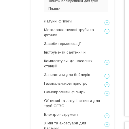
Фільтри поліпропілен для труб
Планки
Латунні фітинги
Металопластикові труби та
фітинги
Засоби герметизації
Інструменти сантехнічні
Комплектуючі до насосних
станцій
Запчастини для бойлерів
Газопальникові пристрої
Самопромивні фільтри
Обтискні та латуні фітинги для
труб GEBO
Електроінструмент
Хімія та аксесуари для
басейну