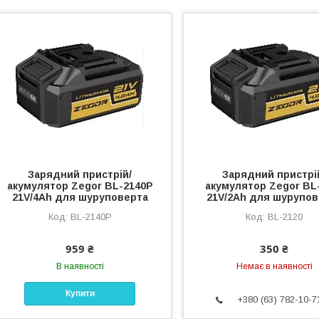
Зарядний пристрій/
Зарядний пристрі
акумулятор Zegor BL-2140P
акумулятор Zegor BL
21V/4Ah для шуруповерта
21V/2Ah для шурупов
BL-2140P
BL-2120
959 ₴
350 ₴
В наявності
Немає в наявності
Купити
+380 (63) 782-10-7