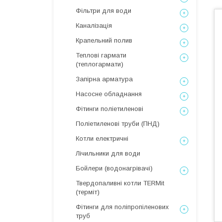
Фільтри для води
Каналізація
Крапельний полив
Теплові гармати
(теплогармати)
Запірна арматура
Насосне обладнання
Фітинги поліетиленові
Поліетиленові труби (ПНД)
Котли електричні
Лічильники для води
Бойлери (водонагрівачі)
Твердопаливні котли TERMit
(терміт)
Фітинги для поліпропіленових
труб