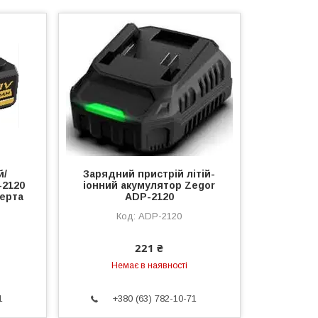
й/
Зарядний пристрій літій-
-2120
іонний акумулятор Zegor
ерта
ADP-2120
ADP-2120
221 ₴
Немає в наявності
1
+380 (63) 782-10-71