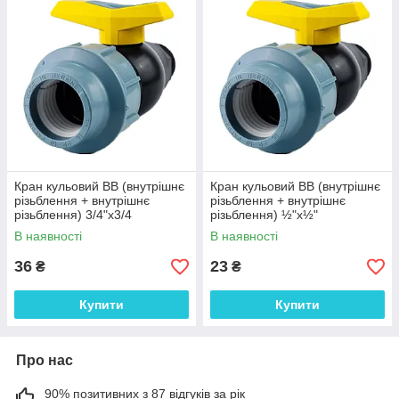
Кран кульовий ВВ (внутрішнє
Кран кульовий ВВ (внутрішнє
різьблення + внутрішнє
різьблення + внутрішнє
різьблення) 3/4"х3/4
різьблення) ½"х½"
В наявності
В наявності
36
23
₴
₴
Купити
Купити
Про нас
90% позитивних з 87 відгуків за рік