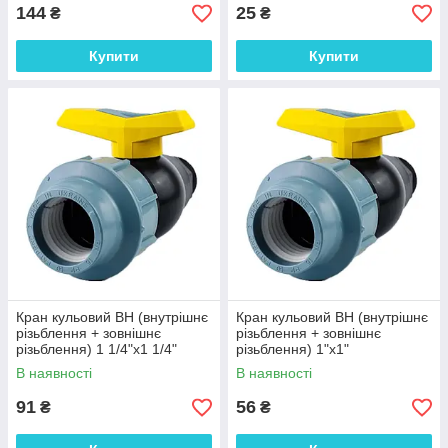
144
25
₴
₴
Купити
Купити
Кран кульовий ВН (внутрішнє
Кран кульовий ВН (внутрішнє
різьблення + зовнішнє
різьблення + зовнішнє
різьблення) 1 1/4"х1 1/4"
різьблення) 1"х1"
В наявності
В наявності
91
56
₴
₴