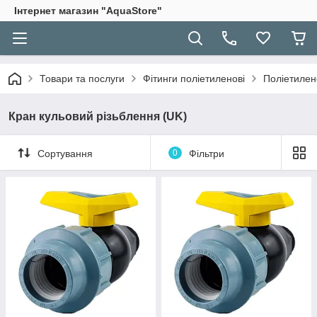
Інтернет магазин "AquaStore"
Товари та послуги
Фітинги поліетиленові
Поліетилен
Кран кульовий різьблення (UK)
Сортування
0
Фільтри