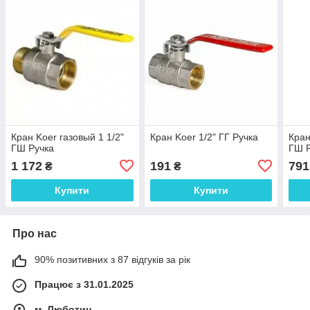
Кран Koer газовый 1 1/2"
Кран Koer 1/2" ГГ Ручка
Кран
ГШ Ручка
ГШ 
1 172
191
791
₴
₴
Купити
Купити
Про нас
90% позитивних з 87 відгуків за рік
Працює з 31.01.2025
м. Люботин