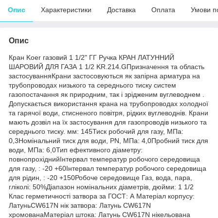
Опис
Характеристики
Доставка
Оплата
Умови п
Опис
Кран Koer газовий 1 1/2" ГГ Ручка КРАН ЛАТУННИЙ
ШАРОВИЙ ДЛЯ ГАЗА 1 1/2 KR.214.GПризначення та область
застосуванняКрани застосовуються як запірна арматура на
трубопроводах низького та середнього тиску систем
газопостачання як природним, так і зрідженим вуглеводнем .
Допускається використання крана на трубопроводах холодної
та гарячої води, стисненого повітря, рідких вуглеводнів. Крани
мають дозвіл на їх застосування для газопроводів низького та
середнього тиску. мм: 145Тиск робочий для газу, МПа:
0,3Номінальний тиск для води, PN, МПа: 4,0Пробний тиск для
води, МПа: 6,0Тип ефективного діаметру:
повнопрохіднийІнтервал температур робочого середовища
для газу, : -20 +60Інтервал температур робочого середовища
для рідин, : -20 +150Робоче середовище Газ, вода, пара,
гліколі: 50%Діапазон номінальних діаметрів, дюйми: 1 1/2
Клас герметичності затвора за ГОСТ: А Матеріал корпусу:
ЛатуньCW617N нік затвора: Латунь CW617N
хромованаМатеріал штока: Латунь CW617N нікельована