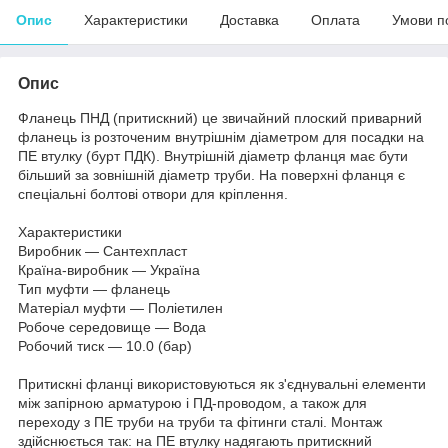
Опис
Характеристики
Доставка
Оплата
Умови п
Опис
Фланець ПНД (притискний) це звичайний плоский приварний
фланець із розточеним внутрішнім діаметром для посадки на
ПЕ втулку (бурт ПДК). Внутрішній діаметр фланця має бути
більший за зовнішній діаметр труби. На поверхні фланця є
спеціальні болтові отвори для кріплення.
Характеристики
Виробник — Сантехпласт
Країна-виробник — Україна
Тип муфти — фланець
Матеріал муфти — Поліетилен
Робоче середовище — Вода
Робочий тиск — 10.0 (бар)
Притискні фланці використовуються як з'єднувальні елементи
між запірною арматурою і ПД-проводом, а також для
переходу з ПЕ труби на труби та фітинги сталі. Монтаж
здійснюється так: на ПЕ втулку надягають притискний