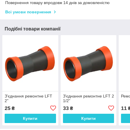
Повернення товару впродовж 14 днів за домовленістю
Всі умови повернення
Подібні товари компанії
З'єднання ремонтне LFT
З'єднання ремонтне LFT 2
Ремо
2"
1/2"
25
33
11
₴
₴
Купити
Купити