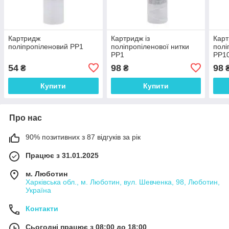
Картридж
Картридж із
Карт
поліпропіленовий PP1
поліпропіленової нитки
полі
PP1
PP1
54
98
98
₴
₴
Купити
Купити
Про нас
90% позитивних з 87 відгуків за рік
Працює з 31.01.2025
м. Люботин
Харківська обл., м. Люботин, вул. Шевченка, 98, Люботин,
Україна
Контакти
Сьогодні працює з 08:00 до 18:00