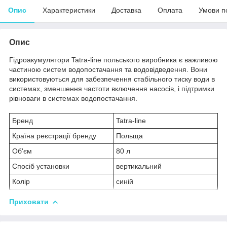
Опис
Характеристики
Доставка
Оплата
Умови п
Опис
Гідроакумулятори Tatra-line польського виробника є важливою
частиною систем водопостачання та водовідведення. Вони
використовуються для забезпечення стабільного тиску води в
системах, зменшення частоти включення насосів, і підтримки
рівноваги в системах водопостачання.
Бренд
Tatra-line
Країна реєстрації бренду
Польща
Об'єм
80 л
Спосіб установки
вертикальний
Колір
синій
Приховати