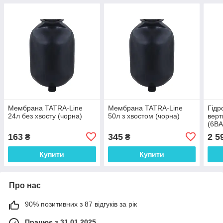
Мембрана TATRA-Line
Мембрана TATRA-Line
Гідр
24л без хвосту (чорна)
50л з хвостом (чорна)
верт
(6BA
TVT
163
345
2 5
₴
₴
Купити
Купити
Про нас
90% позитивних з 87 відгуків за рік
Працює з 31.01.2025