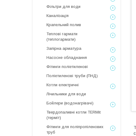
Фільтри для води
Каналізація
Крапельний полив
Теплові гармати
(теплогармати)
Запірна арматура
Насосне обладнання
Фітинги поліетиленові
Поліетиленові труби (ПНД)
Котли електричні
Лічильники для води
Бойлери (водонагрівачі)
Твердопаливні котли TERMit
(терміт)
Фітинги для поліпропіленових
Т
труб
с