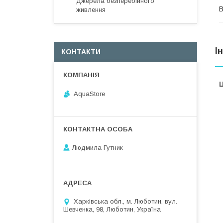
Джерела безперебійного
В
живлення
І
КОНТАКТИ
Ц
AquaStore
Людмила Гутник
Харківська обл., м. Люботин, вул.
Шевченка, 98, Люботин, Україна