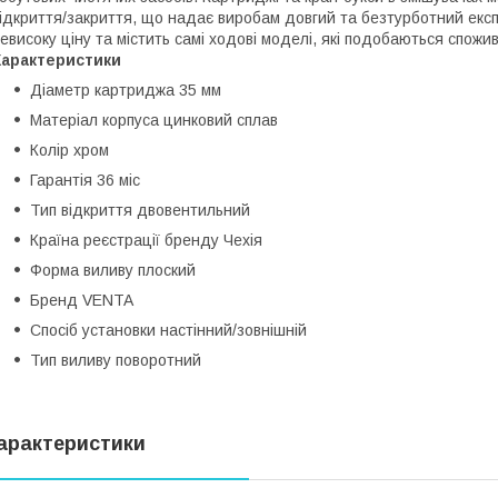
ідкриття/закриття, що надає виробам довгий та безтурботний екс
евисоку ціну та містить самі ходові моделі, які подобаються спожи
Характеристики
Діаметр картриджа
35 мм
Матеріал корпуса
цинковий сплав
Колір
хром
Гарантія
36 міс
Тип відкриття
двовентильний
Країна реєстрації бренду
Чехія
Форма виливу
плоский
Бренд
VENTA
Спосіб установки
настінний/зовнішній
Тип виливу
поворотний
арактеристики