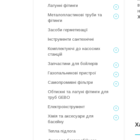
в
Латунні фітинги
н
Металопластикові труби та
фітинги
Засоби герметизації
Інструменти сантехнічні
Комплектуючі до насосних
станцій
Запчастини для бойлерів
Газопальникові пристрої
Самопромивні фільтри
Обтискні та латуні фітинги для
труб GEBO
Електроінструмент
Хімія та аксесуари для
басейну
Х
Тепла підлога