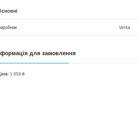
Основні
иробник
Venta
нформація для замовлення
іна:
1 059 ₴