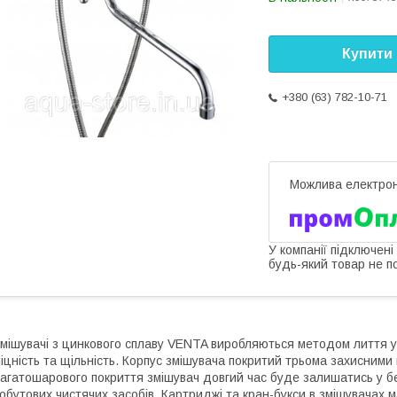
Купити
+380 (63) 782-10-71
У компанії підключені
будь-який товар не п
мішувачі з цинкового сплаву VENTA виробляються методом лиття у
іцність та щільність. Корпус змішувача покритий трьома захисними
агатошарового покриття змішувач довгий час буде залишатись у бе
обутових чистячих засобів. Картриджі та кран-букси в змішувачах 