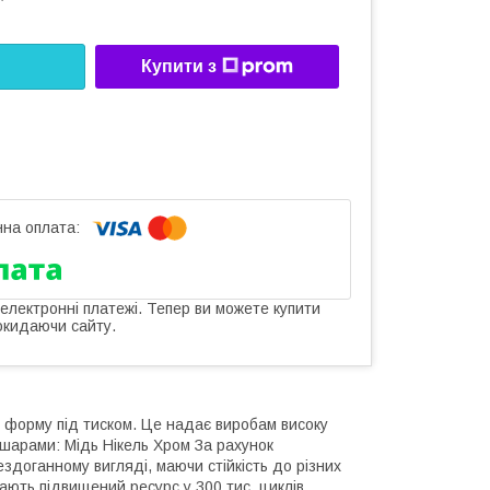
Купити з
 електронні платежі. Тепер ви можете купити
окидаючи сайту.
 форму під тиском. Це надає виробам високу
 шарами: Мідь Нікель Хром За рахунок
здоганному вигляді, маючи стійкість до різних
мають підвищений ресурс у 300 тис. циклів