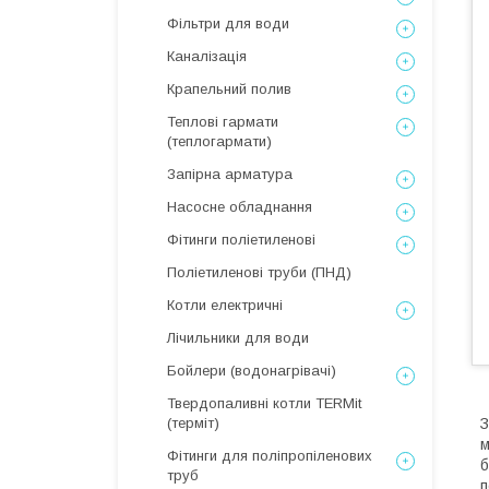
Фільтри для води
Каналізація
Крапельний полив
Теплові гармати
(теплогармати)
Запірна арматура
Насосне обладнання
Фітинги поліетиленові
Поліетиленові труби (ПНД)
Котли електричні
Лічильники для води
Бойлери (водонагрівачі)
Твердопаливні котли TERMit
(терміт)
З
м
Фітинги для поліпропіленових
б
труб
п