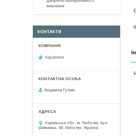
Джерела безперебійного
живлення
В
КОНТАКТИ
І
AquaStore
Ц
Людмила Гутник
Харківська обл., м. Люботин, вул.
Шевченка, 98, Люботин, Україна