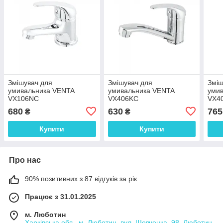
Змішувач для
Змішувач для
Зміш
умивальника VENTA
умивальника VENTA
уми
VX106NC
VX406KC
VX4
680
630
765
₴
₴
Купити
Купити
Про нас
90% позитивних з 87 відгуків за рік
Працює з 31.01.2025
м. Люботин
Харківська обл., м. Люботин, вул. Шевченка, 98, Люботин,