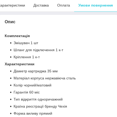
арактеристики
Доставка
Оплата
Умови повернення
Опис
Комплектація
Змішувач
1 шт
Шланг для підключення
1 к-т
Кріплення
1 к-т
Характеристики
Діаметр картриджа
35 мм
Матеріал корпуса
нержавіюча сталь
Колір
чорний/матовий
Гарантія
60 міс
Тип відкриття
одноричажний
Країна реєстрації бренду
Чехія
Форма виливу
прямий