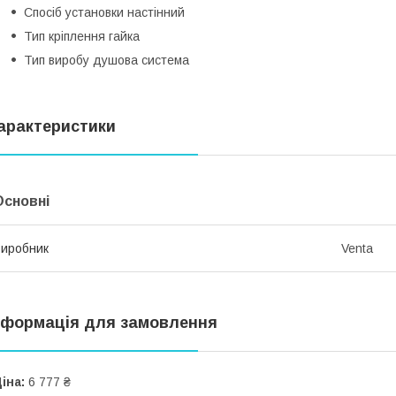
Спосіб установки
настінний
Тип кріплення
гайка
Тип виробу
душова система
арактеристики
Основні
иробник
Venta
нформація для замовлення
іна:
6 777 ₴