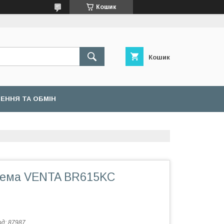
Кошик
Кошик
ЕННЯ ТА ОБМІН
тема VENTA BR615KC
од:
87987