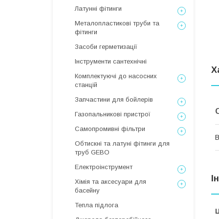
Латунні фітинги
Металопластикові труби та
фітинги
Засоби герметизації
Інструменти сантехнічні
Х
Комплектуючі до насосних
станцій
Запчастини для бойлерів
Газопальникові пристрої
Самопромивні фільтри
В
Обтискні та латуні фітинги для
труб GEBO
Електроінструмент
І
Хімія та аксесуари для
басейну
Тепла підлога
Ц