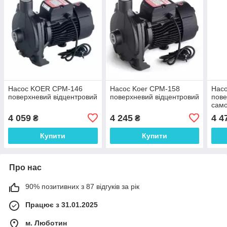
Насос KOER CPM-146
Насос Koer CPM-158
Насо
поверхневий відцентровий
поверхневий відцентровий
пов
само
4 059
4 245
4 4
₴
₴
Купити
Купити
Про нас
90% позитивних з 87 відгуків за рік
Працює з 31.01.2025
м. Люботин