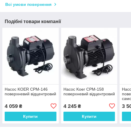
Всі умови повернення
Подібні товари компанії
Насос KOER CPM-146
Насос Koer CPM-158
Насо
поверхневий відцентровий
поверхневий відцентровий
пов
само
4 059
4 245
3 5
₴
₴
Купити
Купити