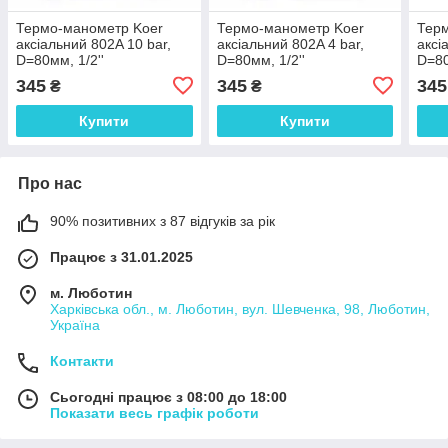
Термо-манометр Koer
Термо-манометр Koer
Тер
аксіальний 802A 10 bar,
аксіальний 802A 4 bar,
аксі
D=80мм, 1/2''
D=80мм, 1/2''
D=80
345
345
345
₴
₴
Купити
Купити
Про нас
90% позитивних з 87 відгуків за рік
Працює з 31.01.2025
м. Люботин
Харківська обл., м. Люботин, вул. Шевченка, 98, Люботин,
Україна
Контакти
Сьогодні працює з 08:00 до 18:00
Показати весь графік роботи