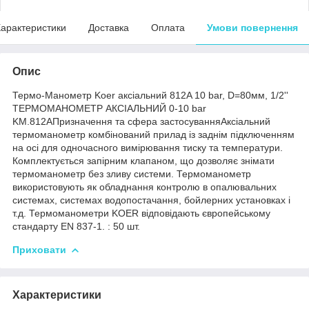
арактеристики
Доставка
Оплата
Умови повернення
Опис
Термо-Манометр Koer аксіальний 812A 10 bar, D=80мм, 1/2''
ТЕРМОМАНОМЕТР АКСІАЛЬНИЙ 0-10 bar
KM.812AПризначення та сфера застосуванняАксіальний
термоманометр комбінований прилад із заднім підключенням
на осі для одночасного вимірювання тиску та температури.
Комплектується запірним клапаном, що дозволяє знімати
термоманометр без зливу системи. Термоманометр
використовують як обладнання контролю в опалювальних
системах, системах водопостачання, бойлерних установках і
т.д. Термоманометри KOER відповідають європейському
стандарту EN 837-1. : 50 шт.
Приховати
Характеристики