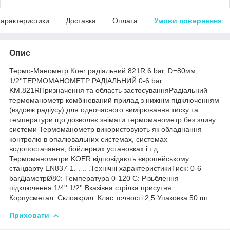
арактеристики
Доставка
Оплата
Умови повернення
Опис
Термо-Манометр Koer радіальний 821R 6 bar, D=80мм,
1/2''ТЕРМОМАНОМЕТР РАДІАЛЬНИЙ 0-6 bar
KM.821RПризначення та область застосуванняРадіальний
термоманометр комбінований прилад з нижнім підключенням
(вздовж радіусу) для одночасного вимірювання тиску та
температури що дозволяє знімати термоманометр без зливу
системи Термоманометр використовують як обладнання
контролю в опалювальних системах, системах
водопостачання, бойлерних установках і т.д.
Термоманометри KOER відповідають європейському
стандарту EN837-1. . .. .Технічні характеристикиТиск: 0-6
barДіаметрØ80: Температура 0-120 C: Різьблення
підключення 1/4'' 1/2'':Вказівна стрілка присутня:
Корпусметал: Склоакрил: Клас точності 2,5:Упаковка 50 шт.
Приховати