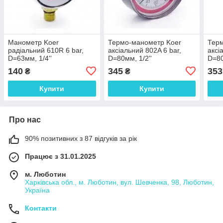
Манометр Koer
Термо-манометр Koer
Тер
радіальний 610R 6 bar,
аксіальний 802A 6 bar,
аксі
D=63мм, 1/4''
D=80мм, 1/2''
D=80
140
345
353
₴
₴
Купити
Купити
Про нас
90% позитивних з 87 відгуків за рік
Працює з 31.01.2025
м. Люботин
Харківська обл., м. Люботин, вул. Шевченка, 98, Люботин,
Україна
Контакти