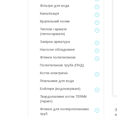
Фільтри для води
Каналізація
Крапельний полив
Теплові гармати
(теплогармати)
Запірна арматура
Насосне обладнання
Фітинги поліетиленові
Поліетиленові труби (ПНД)
Котли електричні
Лічильники для води
Бойлери (водонагрівачі)
Твердопаливні котли TERMit
(терміт)
Фітинги для поліпропіленових
З
труб
п