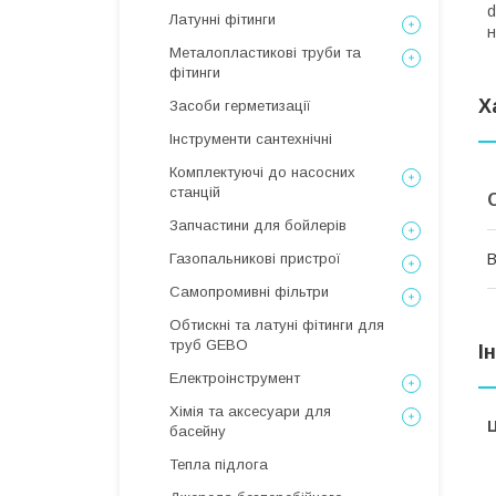
d
Латунні фітинги
н
Металопластикові труби та
фітинги
Х
Засоби герметизації
Інструменти сантехнічні
Комплектуючі до насосних
станцій
Запчастини для бойлерів
Газопальникові пристрої
В
Самопромивні фільтри
Обтискні та латуні фітинги для
труб GEBO
І
Електроінструмент
Хімія та аксесуари для
Ц
басейну
Тепла підлога