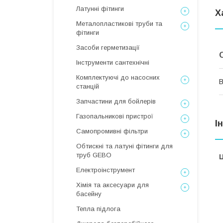
Латунні фітинги
Х
Металопластикові труби та
фітинги
Засоби герметизації
Інструменти сантехнічні
Комплектуючі до насосних
В
станцій
Запчастини для бойлерів
Газопальникові пристрої
І
Самопромивні фільтри
Обтискні та латуні фітинги для
труб GEBO
Ц
Електроінструмент
Хімія та аксесуари для
басейну
Тепла підлога