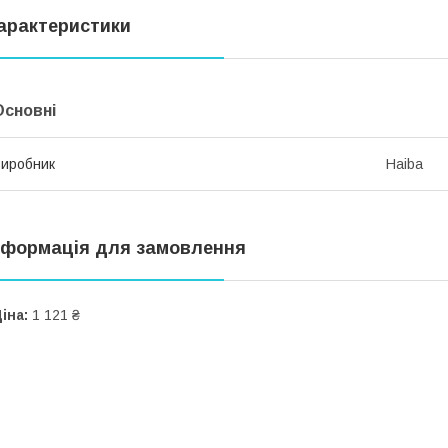
арактеристики
Основні
иробник
Haiba
нформація для замовлення
іна:
1 121 ₴