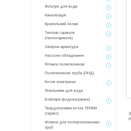
Фільтри для води
Каналізація
Крапельний полив
Теплові гармати
(теплогармати)
Запірна арматура
Насосне обладнання
Фітинги поліетиленові
Поліетиленові труби (ПНД)
Котли електричні
Лічильники для води
Бойлери (водонагрівачі)
Твердопаливні котли TERMit
(терміт)
З
Р
Фітинги для поліпропіленових
труб