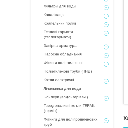
Фільтри для води
Каналізація
Крапельний полив
Теплові гармати
(теплогармати)
Запірна арматура
Насосне обладнання
Фітинги поліетиленові
Поліетиленові труби (ПНД)
Котли електричні
Лічильники для води
Бойлери (водонагрівачі)
Твердопаливні котли TERMit
(терміт)
Х
Фітинги для поліпропіленових
труб