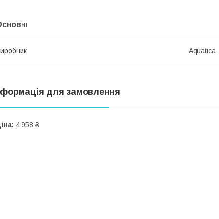
Основні
иробник
Aquatica
нформація для замовлення
іна:
4 958 ₴