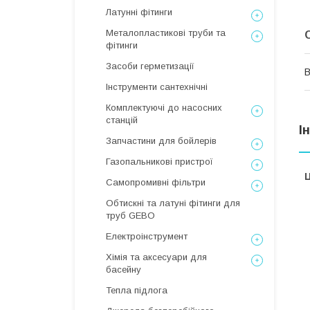
Латунні фітинги
Металопластикові труби та
фітинги
Засоби герметизації
В
Інструменти сантехнічні
Комплектуючі до насосних
станцій
І
Запчастини для бойлерів
Газопальникові пристрої
Ц
Самопромивні фільтри
Обтискні та латуні фітинги для
труб GEBO
Електроінструмент
Хімія та аксесуари для
басейну
Тепла підлога