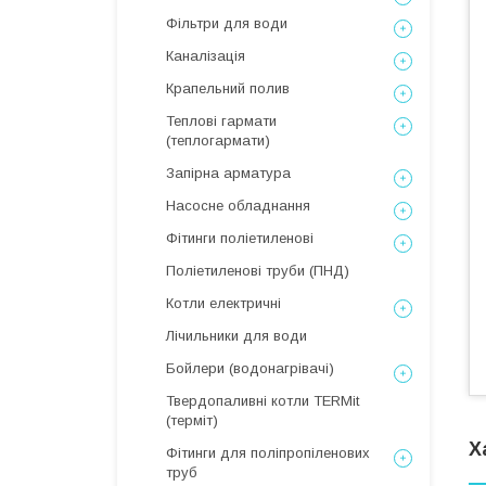
Фільтри для води
Каналізація
Крапельний полив
Теплові гармати
(теплогармати)
Запірна арматура
Насосне обладнання
Фітинги поліетиленові
Поліетиленові труби (ПНД)
Котли електричні
Лічильники для води
Бойлери (водонагрівачі)
Твердопаливні котли TERMit
(терміт)
Х
Фітинги для поліпропіленових
труб