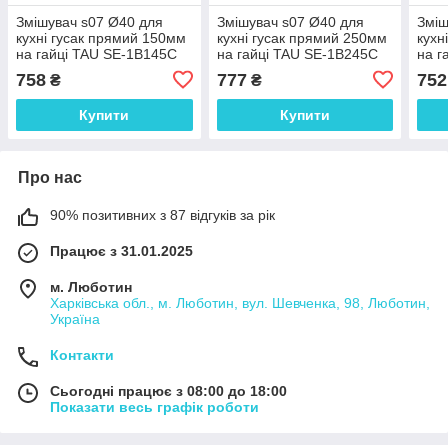
Змішувач s07 Ø40 для
Змішувач s07 Ø40 для
Зміш
кухні гусак прямий 150мм
кухні гусак прямий 250мм
кухн
на гайці TAU SE-1B145C
на гайці TAU SE-1B245C
на г
(9807100)
(9807110)
(980
758
777
752
₴
₴
Купити
Купити
Про нас
90% позитивних з 87 відгуків за рік
Працює з 31.01.2025
м. Люботин
Харківська обл., м. Люботин, вул. Шевченка, 98, Люботин,
Україна
Контакти
Сьогодні працює з 08:00 до 18:00
Показати весь графік роботи