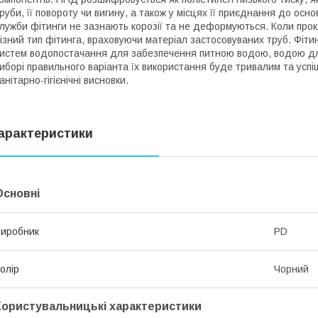
руби, її повороту чи вигину, а також у місцях її приєднання до ос
лужби фітинги не зазнають корозії та не деформуються. Коли про
ізний тип фітинга, враховуючи матеріал застосовуваних труб. Фіти
истем водопостачання для забезпечення питною водою, водою дл
иборі правильного варіанта їх використання буде тривалим та успі
анітарно-гігієнічні висновки.
арактеристики
Основні
иробник
PD
олір
Чорний
Користувальницькі характеристики