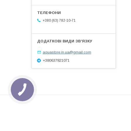
+380 (63) 782-10-71
aquastore.in.ua@gmail.com
+380637821071