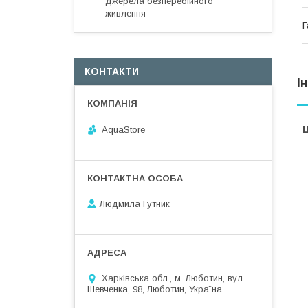
Джерела безперебійного
живлення
Г
КОНТАКТИ
І
Ц
AquaStore
Людмила Гутник
Харківська обл., м. Люботин, вул.
Шевченка, 98, Люботин, Україна