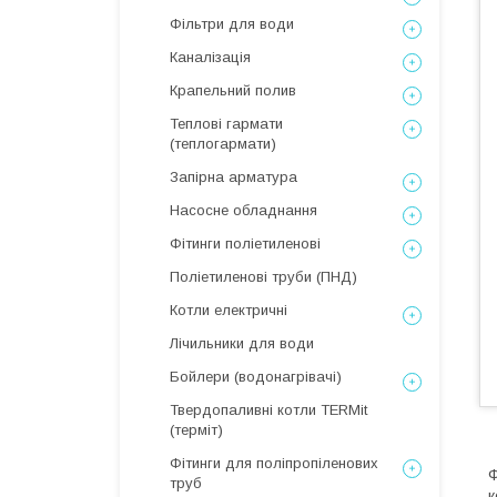
Фільтри для води
Каналізація
Крапельний полив
Теплові гармати
(теплогармати)
Запірна арматура
Насосне обладнання
Фітинги поліетиленові
Поліетиленові труби (ПНД)
Котли електричні
Лічильники для води
Бойлери (водонагрівачі)
Твердопаливні котли TERMit
(терміт)
Фітинги для поліпропіленових
Ф
труб
к