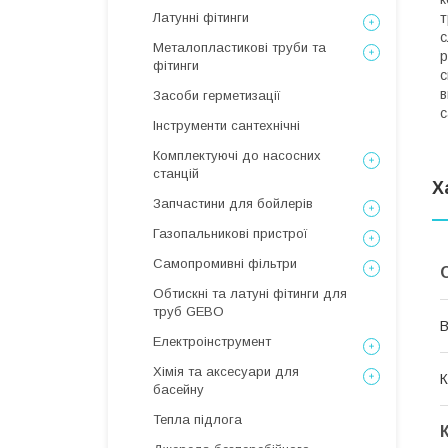
Латунні фітинги
т
с
Металопластикові труби та
р
фітинги
с
в
Засоби герметизації
с
Інструменти сантехнічні
Комплектуючі до насосних
станцій
Х
Запчастини для бойлерів
Газопальникові пристрої
Самопромивні фільтри
Обтискні та латуні фітинги для
труб GEBO
В
Електроінструмент
Хімія та аксесуари для
К
басейну
Тепла підлога