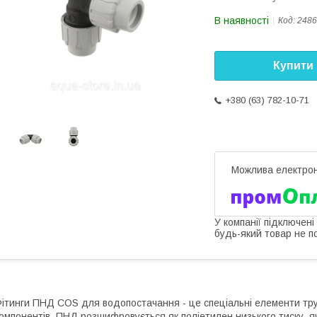
В наявності
Код:
2486
Купити
+380 (63) 782-10-71
У компанії підключені
будь-який товар не п
ітинги ПНД COS для водопостачання - це спеціальні елементи труб
омпонентів. ПНД розшифровується як поліетилен низького тиску, я