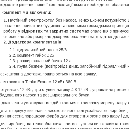
юджетне рішення повної комплектації всього необхідного обладна
У комплект ми включили:
Настінний електрокотел без насоса Тенко Економ потужністю 
опалення приватних будинків та невеликих громадських приміще
роботу
у відкритих та закритих системах
опалення з примусо
як основне або резервне джерело опалення на додаток до газов
Додаткова комплектація:
циркуляційний насос 25/6
комплект гайок D25
розширювальний бачок 12 л
група безпеки (повітровідвідник, запобіжний гідравлічний
езкоштовна доставка поширюється на всю заявку.
лектрокотел Tenko Економ 12 кВт 380 В
отужність 12 кВт, три ступені нагріву
4 8 12
кВт, управління режимо
будованого насоса та розширювального бачка.
ідключення устаткування здійснюється в трифазну мережу напруг
еталі корпусу виконані з високоякісної сталі українського виробниц
их нанесена порошкова фарба для створення захисного шару і дод
ля виробництва теплообмінника застосовується високоякісна товст