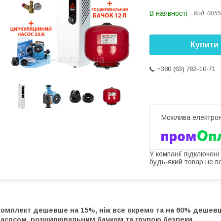
В наявності
Код:
0055
Купити
+380 (63) 782-10-71
У компанії підключені
будь-який товар не п
Комплект дешевше на 15%, ніж все окремо та на 60% дешевш
насосом, розширювальним бачком та групою безпеки.