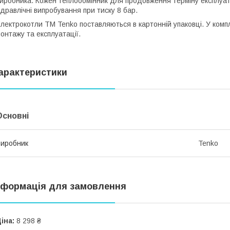
иробника. Кожен теплообмінник для продовження терміну експлуата
ідравлічні випробування при тиску 8 бар.
лектрокотли ТМ Tenko поставляються в картонній упаковці. У комп
онтажу та експлуатації.
арактеристики
Основні
иробник
Tenko
нформація для замовлення
іна:
8 298 ₴