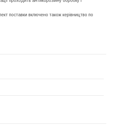
ції проходить антикорозійну обробку і
лект поставки включено також керівництво по