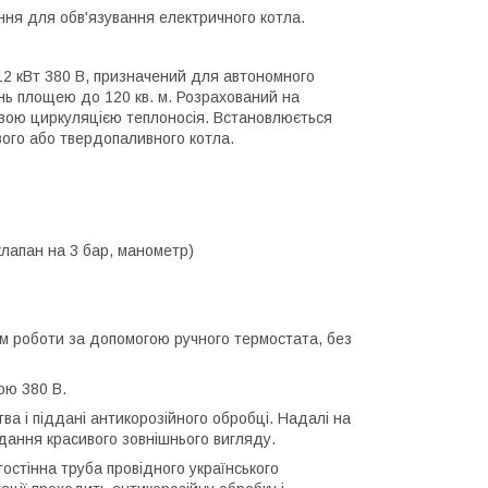
ння для обв'язування електричного котла.
12 кВт 380 В, призначений для автономного
нь площею до 120 кв. м. Розрахований на
вою циркуляцією теплоносія. Встановлюється
ого або твердопаливного котла.
 клапан на 3 бар, манометр)
м роботи за допомогою ручного термостата, без
ою 380 В.
тва і піддані антикорозійного обробці. Надалі на
ання красивого зовнішнього вигляду.
остінна труба провідного українського