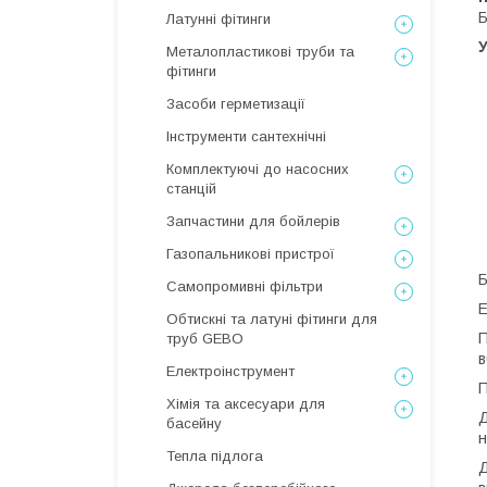
Б
Латунні фітинги
Металопластикові труби та
фітинги
Засоби герметизації
Інструменти сантехнічні
Комплектуючі до насосних
станцій
Запчастини для бойлерів
Газопальникові пристрої
Б
Самопромивні фільтри
Е
Обтискні та латуні фітинги для
П
труб GEBO
в
Електроінструмент
П
Хімія та аксесуари для
Д
басейну
н
Тепла підлога
Д