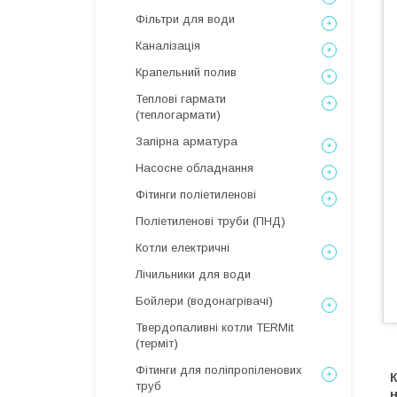
Фільтри для води
Каналізація
Крапельний полив
Теплові гармати
(теплогармати)
Запірна арматура
Насосне обладнання
Фітинги поліетиленові
Поліетиленові труби (ПНД)
Котли електричні
Лічильники для води
Бойлери (водонагрівачі)
Твердопаливні котли TERMit
(терміт)
Фітинги для поліпропіленових
труб