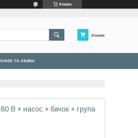
Кошик
Кошик
ЕННЯ ТА ОБМІН
80 В + насос + бачок + група