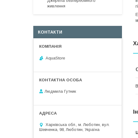
в
Джерела безперебійного
живлення
г
Е
м
КОНТАКТИ
Х
AquaStore
В
Людмила Гутник
І
Харківська обл., м. Люботин, вул.
Шевченка, 98, Люботин, Україна
Ц