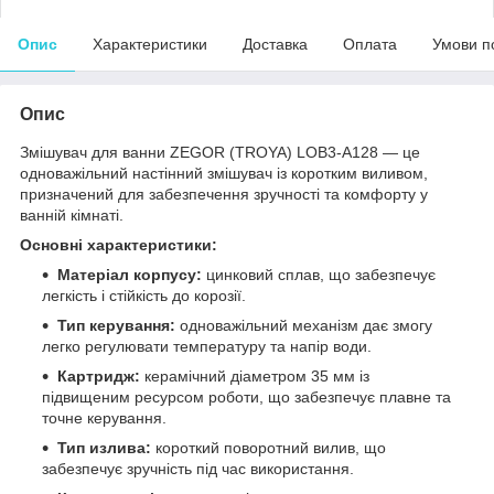
Опис
Характеристики
Доставка
Оплата
Умови п
Опис
Змішувач для ванни ZEGOR (TROYA) LOB3-A128 — це
одноважільний настінний змішувач із коротким виливом,
призначений для забезпечення зручності та комфорту у
ванній кімнаті.
Основні характеристики:
Матеріал корпусу:
цинковий сплав, що забезпечує
легкість і стійкість до корозії.
Тип керування:
одноважільний механізм дає змогу
легко регулювати температуру та напір води.
Картридж:
керамічний діаметром 35 мм із
підвищеним ресурсом роботи, що забезпечує плавне та
точне керування.
Тип излива:
короткий поворотний вилив, що
забезпечує зручність під час використання.