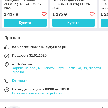
Змішувач для ванни
Змішувач для ванни
Зміш
ZEGOR (TROYA) DST3-
ZEGOR (TROYA) PUD3-
ZEG
A827
A045
A72
1 437
1 175
1 2
₴
₴
Купити
Купити
Про нас
90% позитивних з 87 відгуків за рік
Працює з 31.01.2025
м. Люботин
Харківська обл., м. Люботин, вул. Шевченка, 98, Люботин,
Україна
Контакти
Сьогодні працює з 08:00 до 18:00
Показати весь графік роботи
Про нас