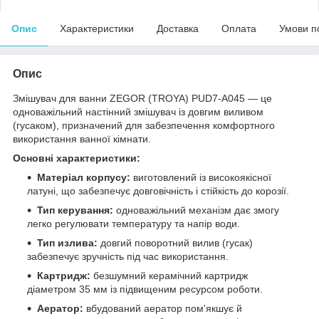
Опис
Характеристики
Доставка
Оплата
Умови п
Опис
Змішувач для ванни ZEGOR (TROYA) PUD7-A045 — це
одноважільний настінний змішувач із довгим виливом
(гусаком), призначений для забезпечення комфортного
використання ванної кімнати.
Основні характеристики:
Матеріал корпусу:
виготовлений із високоякісної
латуні, що забезпечує довговічність і стійкість до корозії.
Тип керування:
одноважільний механізм дає змогу
легко регулювати температуру та напір води.
Тип излива:
довгий поворотний вилив (гусак)
забезпечує зручність під час використання.
Картридж:
безшумний керамічний картридж
діаметром 35 мм із підвищеним ресурсом роботи.
Аератор:
вбудований аератор пом'якшує й