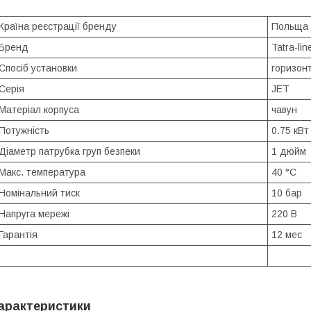
Країна реєстрації бренду
Польща
Бренд
Tatra-lin
Спосіб установки
горизон
Серія
JET
Матеріал корпуса
чавун
Потужність
0.75 кВт
Діаметр патрубка груп безпеки
1 дюйм
Макс. температура
40 °C
Номінальний тиск
10 бар
Напруга мережі
220 В
Гарантія
12 мес
арактеристики