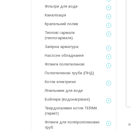
Фільтри для води
Каналізація
Крапельний полив
Теплові гармати
(теплогармати)
Запірна арматура
Насосне обладнання
Фітинги поліетиленові
Поліетиленові труби (ПНД)
Котли електричні
Лічильники для води
Бойлери (водонагрівачі)
Твердопаливні котли TERMit
(терміт)
Фітинги для поліпропіленових
Н
труб