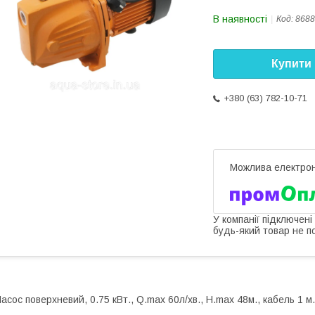
В наявності
Код:
8688
Купити
+380 (63) 782-10-71
У компанії підключені
будь-який товар не п
асос поверхневий, 0.75 кВт., Q.max 60л/хв., H.max 48м., кабель 1 