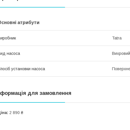
Основні атрибути
иробник
Tatra
ид насоса
Вихрови
посіб установки насоса
Поверхн
нформація для замовлення
іна:
2 890 ₴