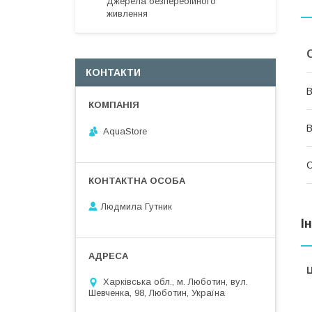
Джерела безперебійного
живлення
КОНТАКТИ
В
В
AquaStore
С
Людмила Гутник
І
Ц
Харківська обл., м. Люботин, вул.
Шевченка, 98, Люботин, Україна