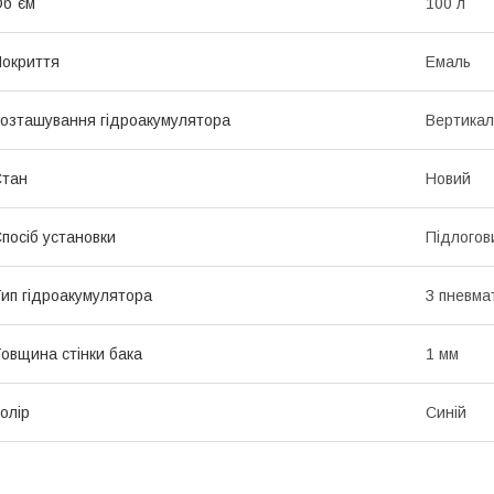
б`єм
100 л
окриття
Емаль
озташування гідроакумулятора
Вертикал
Стан
Новий
посіб установки
Підлогов
ип гідроакумулятора
З пневма
овщина стінки бака
1 мм
олір
Синій