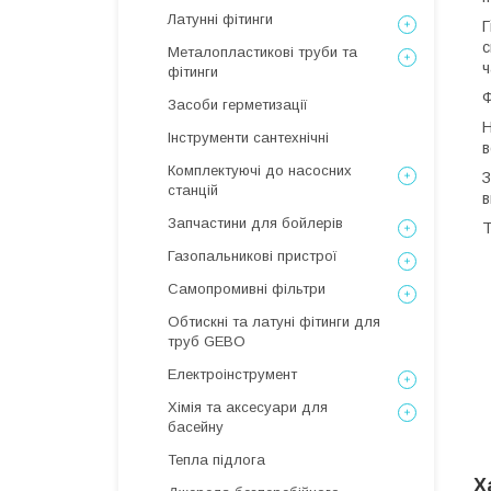
Латунні фітинги
Г
с
Металопластикові труби та
ч
фітинги
Ф
Засоби герметизації
Н
Інструменти сантехнічні
в
Комплектуючі до насосних
З
станцій
в
Запчастини для бойлерів
Т
Газопальникові пристрої
Самопромивні фільтри
Обтискні та латуні фітинги для
труб GEBO
Електроінструмент
Хімія та аксесуари для
басейну
Тепла підлога
Х