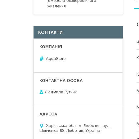
Джерела безперебійного
живлення
КОНТАКТИ
В
К
AquaStore
К
М
Людмила Гутник
М
М
Харківська обл., м. Люботин, вул.
Шевченка, 98, Люботин, Україна