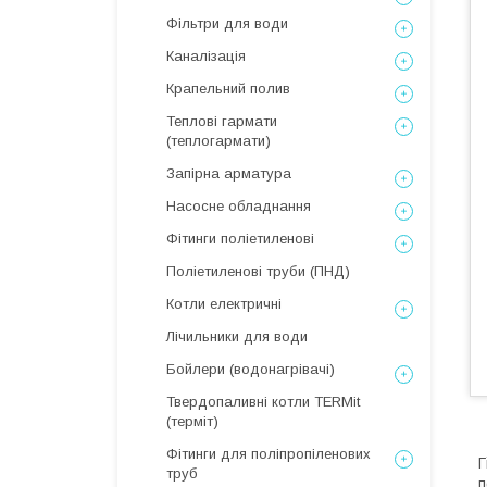
Фільтри для води
Каналізація
Крапельний полив
Теплові гармати
(теплогармати)
Запірна арматура
Насосне обладнання
Фітинги поліетиленові
Поліетиленові труби (ПНД)
Котли електричні
Лічильники для води
Бойлери (водонагрівачі)
Твердопаливні котли TERMit
(терміт)
Фітинги для поліпропіленових
Г
труб
п