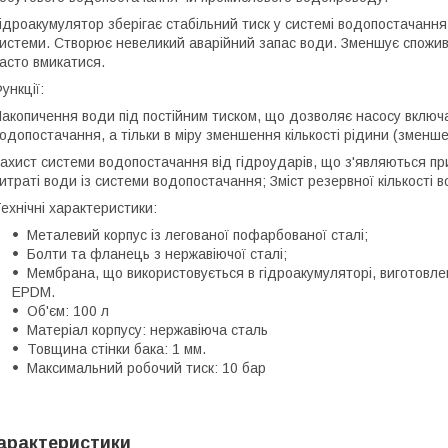
ідроакумулятор зберігає стабільний тиск у системі водопостачання.
истеми. Створює невеликий аварійний запас води. Зменшує спожив
асто вмикатися.
ункції:
акопичення води під постійним тиском, що дозволяє насосу включа
одопостачання, а тільки в міру зменшення кількості рідини (зменше
ахист системи водопостачання від гідроударів, що з'являються пр
итраті води із системи водопостачання; Зміст резервної кількості 
ехнічні характеристики:
Металевий корпус із легованої пофарбованої сталі;
Болти та фланець з нержавіючої сталі;
Мембрана, що використовується в гідроакумуляторі, виготовлен
EPDM.
Об'єм: 100 л
Матеріал корпусу: нержавіюча сталь
Товщина стінки бака: 1 мм.
Максимальний робочий тиск: 10 бар
арактеристики