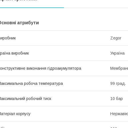
Основні атрибути
иробник
Zegor
раїна виробник
Україна
онструктивне виконання гідроакумулятора
Мембран
аксимальна робоча температура
99 град.
аксимальний робочий тиск
10 бар
атеріал корпусу
Нержавію