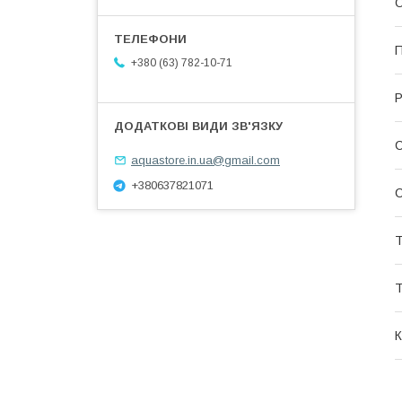
О
П
+380 (63) 782-10-71
Р
aquastore.in.ua@gmail.com
+380637821071
С
Т
Т
К