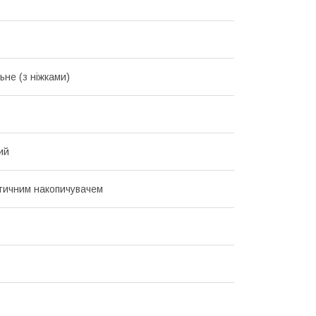
ьне (з ніжками)
ий
тичним накопичувачем