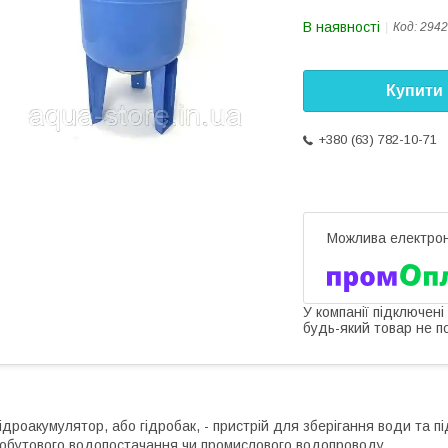
В наявності
Код:
2942
Купити
+380 (63) 782-10-71
У компанії підключені
будь-який товар не п
ідроакумулятор, або гідробак, - пристрій для зберігання води та пі
обутового водопостачання чи промислового водопроводу.