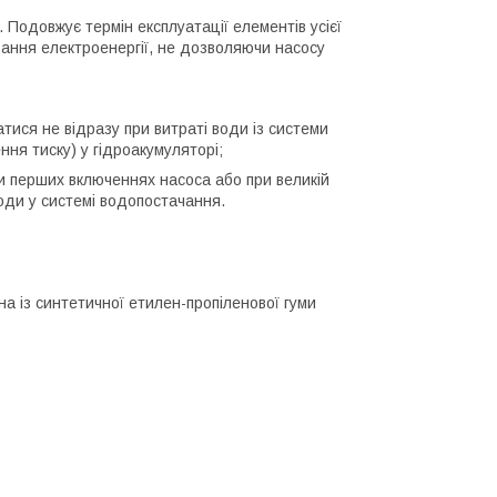
 Подовжує термін експлуатації елементів усієї
ання електроенергії, не дозволяючи насосу
тися не відразу при витраті води із системи
ння тиску) у гідроакумуляторі;
и перших включеннях насоса або при великій
води у системі водопостачання.
а із синтетичної етилен-пропіленової гуми