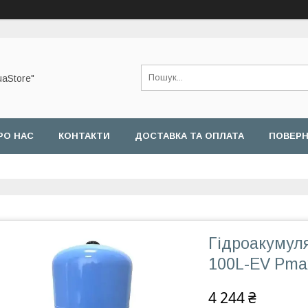
uaStore"
РО НАС
КОНТАКТИ
ДОСТАВКА ТА ОПЛАТА
ПОВЕРН
Гідроакумул
100L-EV Pma
4 244 ₴