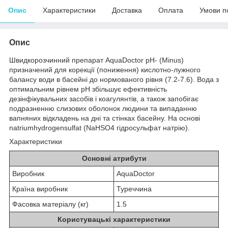
Опис
Характеристики
Доставка
Оплата
Умови п
Опис
Швидкорозчинний препарат AquaDoctor pH- (Minus)
призначений для корекції (пониження) кислотно-лужного
балансу води в басейні до нормованого рівня (7.2-7.6). Вода з
оптимальним рівнем pH збільшує ефективність
дезінфікувальних засобів і коагулянтів, а також запобігає
подразненню слизових оболонок людини та випаданню
вапняних відкладень на дні та стінках басейну. На основі
natriumhydrogensulfat (NaHSO4 гідросульфат натрію).
Характеристики
Основні атрибути
Виробник
AquaDoctor
Країна виробник
Туреччина
Фасовка матеріалу (кг)
1.5
Користувацькі характеристики